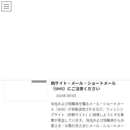
コ
ナ
ン
ビ
テ
ゲ
ン
ー
ツ
シ
へ
ョ
News
ス
ン
キ
に
ッ
移
プ
動
HOME
News
＜注意喚起＞当社および役職員を騙った
News
偽サイト・メール・ショートメール
（SMS）にご注意ください
2026年2月5日
当社および役職員を騙るメール・ショートメー
ル（SMS）が多数送信されるなど、フィッシン
グサイト（詐欺サイト）に誘導しようとする事
案が発生しています。 当社および役職員からお
客さま・お取引先さまにメール・ショートメー